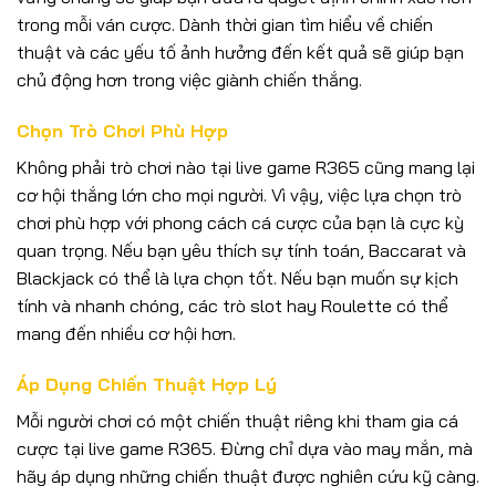
trong mỗi ván cược. Dành thời gian tìm hiểu về chiến
thuật và các yếu tố ảnh hưởng đến kết quả sẽ giúp bạn
chủ động hơn trong việc giành chiến thắng.
Chọn Trò Chơi Phù Hợp
Không phải trò chơi nào tại live game R365 cũng mang lại
cơ hội thắng lớn cho mọi người. Vì vậy, việc lựa chọn trò
chơi phù hợp với phong cách cá cược của bạn là cực kỳ
quan trọng. Nếu bạn yêu thích sự tính toán, Baccarat và
Blackjack có thể là lựa chọn tốt. Nếu bạn muốn sự kịch
tính và nhanh chóng, các trò slot hay Roulette có thể
mang đến nhiều cơ hội hơn.
Áp Dụng Chiến Thuật Hợp Lý
Mỗi người chơi có một chiến thuật riêng khi tham gia cá
cược tại live game R365. Đừng chỉ dựa vào may mắn, mà
hãy áp dụng những chiến thuật được nghiên cứu kỹ càng.