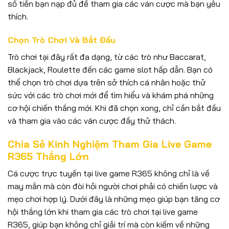
số tiền bạn nạp đủ để tham gia các ván cược mà bạn yêu
thích.
Chọn Trò Chơi Và Bắt Đầu
Trò chơi tại đây rất đa dạng, từ các trò như Baccarat,
Blackjack, Roulette đến các game slot hấp dẫn. Bạn có
thể chọn trò chơi dựa trên sở thích cá nhân hoặc thử
sức với các trò chơi mới để tìm hiểu và khám phá những
cơ hội chiến thắng mới. Khi đã chọn xong, chỉ cần bắt đầu
và tham gia vào các ván cược đầy thử thách.
Chia Sẻ Kinh Nghiệm Tham Gia Live Game
R365 Thắng Lớn
Cá cược trực tuyến tại live game R365 không chỉ là về
may mắn mà còn đòi hỏi người chơi phải có chiến lược và
mẹo chơi hợp lý. Dưới đây là những mẹo giúp bạn tăng cơ
hội thắng lớn khi tham gia các trò chơi tại live game
R365, giúp bạn không chỉ giải trí mà còn kiếm về những