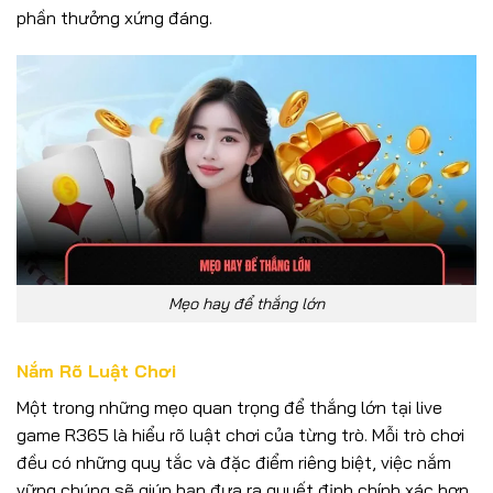
phần thưởng xứng đáng.
Mẹo hay để thắng lớn
Nắm Rõ Luật Chơi
Một trong những mẹo quan trọng để thắng lớn tại live
game R365 là hiểu rõ luật chơi của từng trò. Mỗi trò chơi
đều có những quy tắc và đặc điểm riêng biệt, việc nắm
vững chúng sẽ giúp bạn đưa ra quyết định chính xác hơn