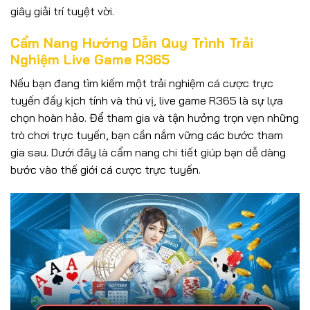
giây giải trí tuyệt vời.
Cẩm Nang Hướng Dẫn Quy Trình Trải
Nghiệm Live Game R365
Nếu bạn đang tìm kiếm một trải nghiệm cá cược trực
tuyến đầy kịch tính và thú vị, live game R365 là sự lựa
chọn hoàn hảo. Để tham gia và tận hưởng trọn vẹn những
trò chơi trực tuyến, bạn cần nắm vững các bước tham
gia sau. Dưới đây là cẩm nang chi tiết giúp bạn dễ dàng
bước vào thế giới cá cược trực tuyến.