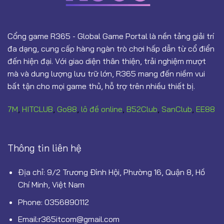
Cổng game R365 - Global Game Portal là nền tảng giải trí
đa dạng, cung cấp hàng ngàn trò chơi hấp dẫn từ cổ điển
đến hiện đại. Với giao diện thân thiện, trải nghiệm mượt
mà và dung lượng lưu trữ lớn, R365 mang đến niềm vui
bất tận cho mọi game thủ, hỗ trợ trên nhiều thiết bị.
7M
,
HITCLUB
,
Go88
,
lô đề online
,
B52Club
,
SanClub
,
EE88
Thông tin liên hệ
Địa chỉ:
9/2 Trương Đình Hội, Phường 16, Quận 8, Hồ
Chí Minh, Việt Nam
Phone:
0356890112
Email:
r365itcom@gmail.com