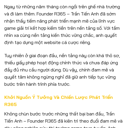
Ngay từ những năm tháng còn ngồi trên ghế nhà trường
và đi làm thêm. Founder R365 – Trần Tiến Anh đã sớm
nhận thấy tiềm năng phát triển mạnh mẽ của lĩnh vực
game giải trí kết hợp kiếm tiền trên nền tảng số. Với tầm
nhìn xa cùng nền tảng kiến thức vững chắc, anh quyết
định tạo dựng một website cá cược riêng.
Tuy nhiên ở giai đoạn đầu, nền tảng này còn khá thô sơ,
thiếu giấy phép hoạt động chính thức và chưa đáp ứng
đầy đủ nhu cầu người dùng. Dù vậy, chính đam mê và
quyết tâm không ngừng nghỉ đã giữ anh tiếp tục vững
bước trên hành trình phía trước.
Khởi Nguồn Ý Tưởng Và Chiến Lược Phát Triển
R365
Không chùn bước trước những thất bại ban đầu, Trần
Tiến Anh – Founder R365 đã kiên trì theo đuổi đam mê và
dày công nghiên cứu thị trường game trực tuyến. Anh