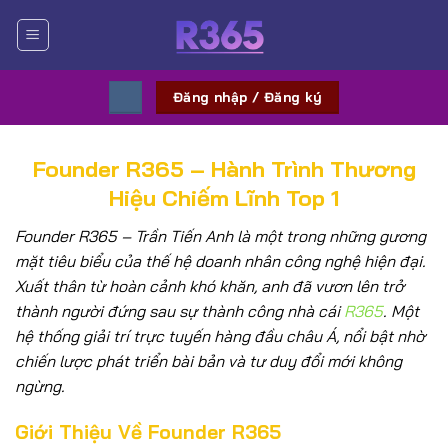
Bỏ
qua
nội
dung
Đăng nhập / Đăng ký
Founder R365 – Hành Trình Thương
Hiệu Chiếm Lĩnh Top 1
Founder R365 – Trần Tiến Anh là một trong những gương
mặt tiêu biểu của thế hệ doanh nhân công nghệ hiện đại.
Xuất thân từ hoàn cảnh khó khăn, anh đã vươn lên trở
thành người đứng sau sự thành công nhà cái
R365
. Một
hệ thống giải trí trực tuyến hàng đầu châu Á, nổi bật nhờ
chiến lược phát triển bài bản và tư duy đổi mới không
ngừng.
Giới Thiệu Về Founder R365