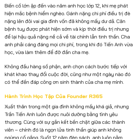
Biến cố lớn ập đến vào năm anh học lớp 12, khi mẹ phát
hiện mắc bệnh hiểm nghèo. Gánh nặng chi phí điều trị đè
nặng lên đôi vai gia đình vốn đã không mấy dư dả. Căn
bệnh tuy được phát hiện sớm và kịp thời điều trị nhưng
để lại hậu quả nặng nề cả về tài chính lẫn tinh thần. Cha
anh phải cáng đáng mọi chi phí, trong khi đó Tiến Anh vừa
học, vừa làm thêm để đỡ đần cha mẹ.
Không đầu hàng số phận, anh chọn cách bước tiếp với
khát khao thay đổi cuộc đời, cũng như một ngày nào đó
có thể đền đáp công ơn sinh thành của cha mẹ mình.
Hành Trình Học Tập Của Founder R365
Xuất thân trong một gia đình không mấy khá giả, nhưng
Trần Tiến Anh luôn được nuôi dưỡng bằng tình yêu
thương. Cùng với sự gắn kết bền chặt giữa các thành
viên – chính đó là ngọn lửa tinh thần giúp anh không
ngừng cố gắng. Suốt 12 năm đèn sách, anh luôn nằm