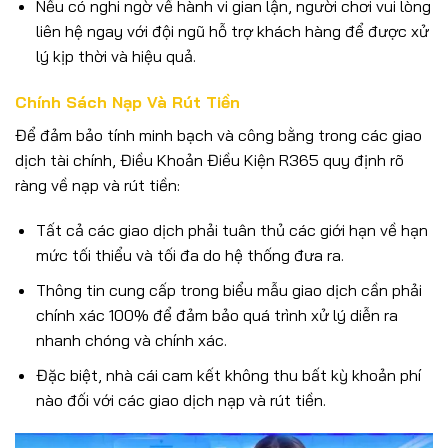
Nếu có nghi ngờ về hành vi gian lận, người chơi vui lòng
liên hệ ngay với đội ngũ hỗ trợ khách hàng để được xử
lý kịp thời và hiệu quả.
Chính Sách Nạp Và Rút Tiền
Để đảm bảo tính minh bạch và công bằng trong các giao
dịch tài chính, Điều Khoản Điều Kiện R365 quy định rõ
ràng về nạp và rút tiền:
Tất cả các giao dịch phải tuân thủ các giới hạn về hạn
mức tối thiểu và tối đa do hệ thống đưa ra.
Thông tin cung cấp trong biểu mẫu giao dịch cần phải
chính xác 100% để đảm bảo quá trình xử lý diễn ra
nhanh chóng và chính xác.
Đặc biệt, nhà cái cam kết không thu bất kỳ khoản phí
nào đối với các giao dịch nạp và rút tiền.