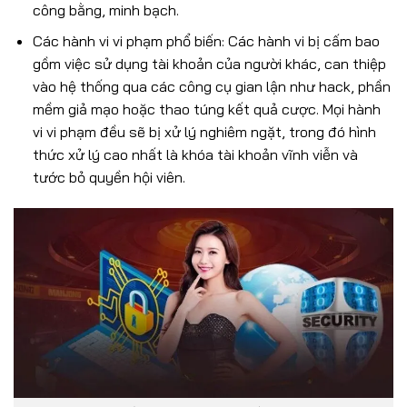
công bằng, minh bạch.
Các hành vi vi phạm phổ biến: Các hành vi bị cấm bao
gồm việc sử dụng tài khoản của người khác, can thiệp
vào hệ thống qua các công cụ gian lận như hack, phần
mềm giả mạo hoặc thao túng kết quả cược. Mọi hành
vi vi phạm đều sẽ bị xử lý nghiêm ngặt, trong đó hình
thức xử lý cao nhất là khóa tài khoản vĩnh viễn và
tước bỏ quyền hội viên.