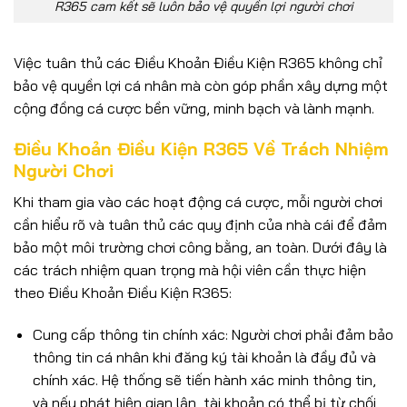
R365 cam kết sẽ luôn bảo vệ quyền lợi người chơi
Việc tuân thủ các Điều Khoản Điều Kiện R365 không chỉ
bảo vệ quyền lợi cá nhân mà còn góp phần xây dựng một
cộng đồng cá cược bền vững, minh bạch và lành mạnh.
Điều Khoản Điều Kiện R365 Về Trách Nhiệm
Người Chơi
Khi tham gia vào các hoạt động cá cược, mỗi người chơi
cần hiểu rõ và tuân thủ các quy định của nhà cái để đảm
bảo một môi trường chơi công bằng, an toàn. Dưới đây là
các trách nhiệm quan trọng mà hội viên cần thực hiện
theo Điều Khoản Điều Kiện R365:
Cung cấp thông tin chính xác: Người chơi phải đảm bảo
thông tin cá nhân khi đăng ký tài khoản là đầy đủ và
chính xác. Hệ thống sẽ tiến hành xác minh thông tin,
và nếu phát hiện gian lận, tài khoản có thể bị từ chối